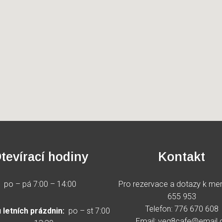
tevírací hodiny
Kontakt
po – pá 7:00 – 14:00
Pro rezervace a dotazy k me
655 953
Telefon:
776 670 608
 letních prázdnin:
po – st 7:00
Email: veg8cafe@email.