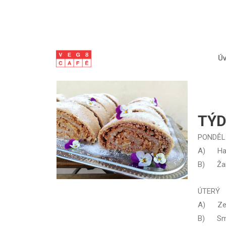
Ú
TÝD
PONDĚL
A) Halu
B) Žamp
ÚTERÝ F
A) Zelen
B) Smaž