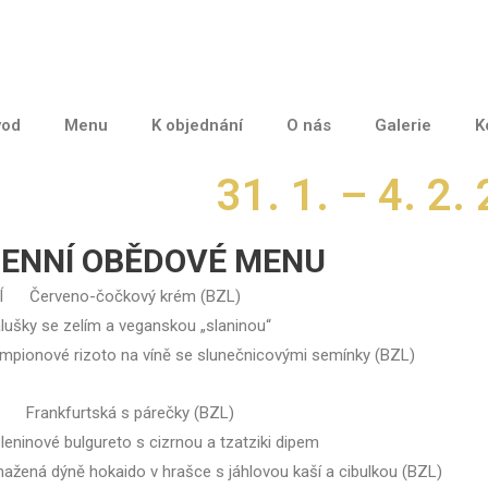
vod
Menu
K objednání
O nás
Galerie
K
31. 1. – 4. 2.
ENNÍ OBĚDOVÉ MENU
Í Červeno-čočkový krém (BZL)
šky se zelím a veganskou „slaninou“
ionové rizoto na víně se slunečnicovými semínky (BZL)
rankfurtská s párečky (BZL)
inové bulgureto s cizrnou a tzatziki dipem
ená dýně hokaido v hrašce s jáhlovou kaší a cibulkou (BZL)