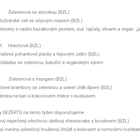
Zeleninová se slzovkou (BZL)
žvárské zelí se sójovým masem (BZL)
oviny s naším bazalkovým pestem, suš. rajčaty, olivami a vegan 
K Hrachová (BZL)
ené pohankové placky s řepovým zelím (BZL)
iladas se zeleninou, kukuřicí a veganským sýrem
Zeleninová s mungem (BZL)
né brambory se zeleninou a sweet chilli dipem (BZL)
nina na kari a kokosovém mléce s kuskusem
ky DEZERTŮ na tento týden doporučujeme:
ový nepečený ořechovo-datlový cheesecake s broskvemi (BZL)
ný ovesno-pšeničný hruškový štrůdl s kokosem a rumovými rozinka