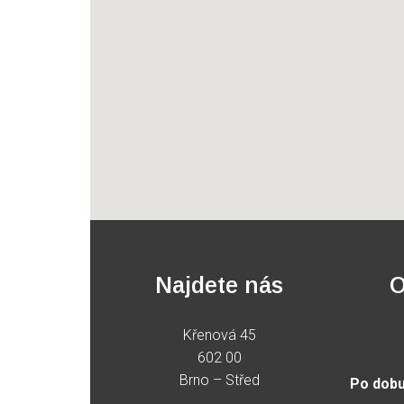
Najdete nás
O
Křenová 45
602 00
Brno – Střed
Po dobu