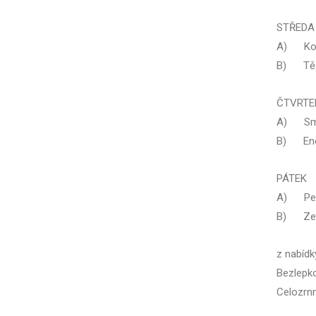
STŘEDA 
A) Kolo
B) Těst
ČTVRTE
A) Smaž
B) Ench
PÁTEK 
A) Peče
B) Zele
z nabíd
Bezlepk
Celozrn