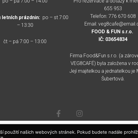
po – pá 7:00 – 14:00
Pro rezervace a dotazy k me
655 953
Telefon:
776 670 608
 letních prázdnin:
po – st 7:00
Email: veg8cafe@email.
– 13:30
FOOD
&
FUN s.r.o.
IČ: 03654834
čt – pá 7:00 – 13:00
Firma Food&Fun s.r.o. (a zárov
VEG8CAFÉ) byla založena v ro
Její majitelkou a jednatelkou je
Šubertová.
ší použití našich webových stránek. Pokud budete nadále prohlíž
te.