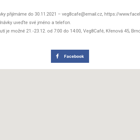
vky přijímáme do 30.11.2021 – veg8cafe@email.cz, https://www.fa
návky uveďte své jméno a telefon.
tí je možné 21.-23.12. od 7:00 do 14:00, Veg8Café, Křenová 45, Brno
Facebook