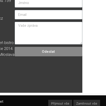
nu: 739
cz
eň bistro
ce 2014.
Odeslat
 Miloslava
et
Přijmout vše
Zamítnout vše