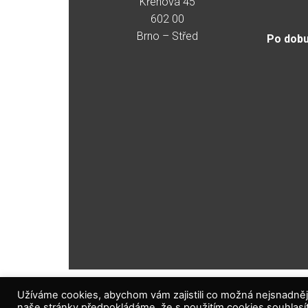
Křenová 45
602 00
Brno – Střed
Po dobu
Užíváme cookies, abychom vám zajistili co možná nejsnadněj
naše stránky předpokládáme, že s použitím cookies souhlasí