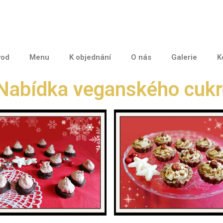
vod
Menu
K objednání
O nás
Galerie
K
Nabídka veganského cukr