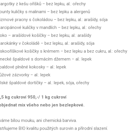
argotky z kešu oříšků – bez lepku, al.: ořechy
ounty kuličky s malinami – bez lepku a alergenů
izrnové pracny s čokoládou – bez lepku, al.: arašídy, sója
arcipánové kuličky v mandlích – bez lepku, al.: ořechy
oko – arašídové košíčky – bez lepku, al.: arašídy
arokánky v čokoládě – bez lepku, al.: arašídy, sója
ískooříškové košíčky s krémem – bez lepku a bez cukru, al.: ořechy
inecké špaldové s domácím džemem – al.: lepek
paldové plněné kokosky – al.: lepek
ůžové zázvorky – al.: lepek
šlské špaldové dortíčky – al.: lepek, sója, ořechy
,5 kg cukroví 950,-/ 1 kg cukroví
bjednat mix všeho nebo jen bezlepkové.
áme bílou mouku, ani chemická barviva.
tňujeme BIO kvalitu použitých surovin a přírodní slazení.