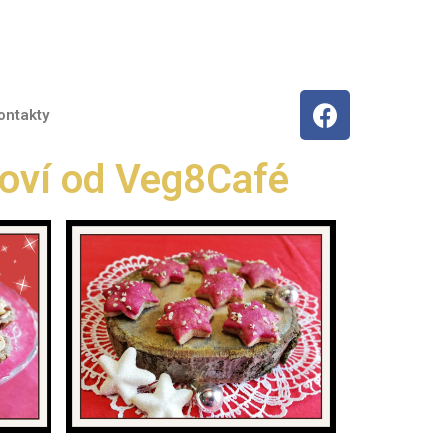
ontakty
oví od Veg8Café