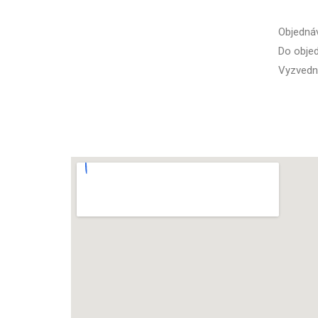
Objedná
Do objed
Vyzvednu