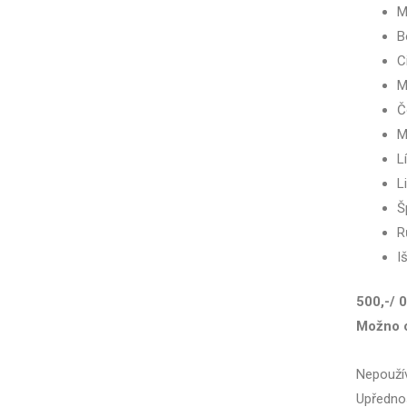
M
B
C
M
Č
M
L
L
Š
R
I
500,-/ 0
Možno o
Nepoužív
Upřednos